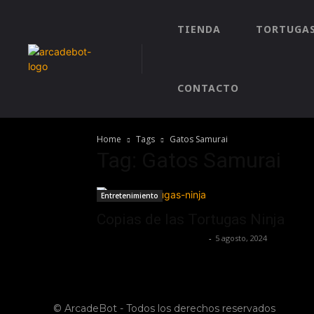
TIENDA
TORTUGAS
CONTACTO
Home
Tags
Gatos Samurai
Tag: Gatos Samurai
Entretenimiento
Copias de las Tortugas Ninja
juansguzman@gmail.com
-
5 agosto, 2024
© ArcadeBot - Todos los derechos reservados