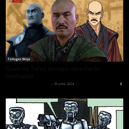
Tortugas Ninja
Quién es Tatsu, la mano derecha de
Destructor
juansguzman@gmail.com
-
30 julio, 2024
0