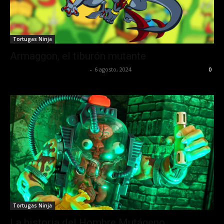
Tortugas Ninja
Armaggon, el tiburón mutante
juansguzman@gmail.com
-
6 agosto, 2024
0
Tortugas Ninja
La historia del Hombre Mutágeno