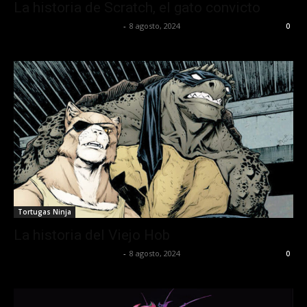
La historia de Scratch, el gato convicto
juansguzman@gmail.com
-
8 agosto, 2024
0
Tortugas Ninja
La historia del Viejo Hob
juansguzman@gmail.com
-
8 agosto, 2024
0