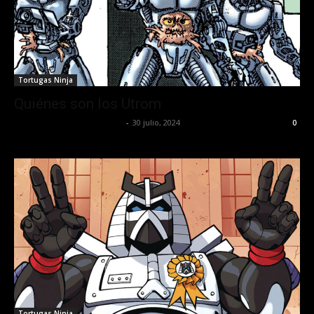
Tortugas Ninja
Quiénes son los Utrom
juansguzman@gmail.com
-
30 julio, 2024
0
Tortugas Ninja