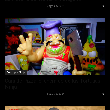
juansguzman@gmail.com
-
5 agosto, 2024
0
Tortugas Ninja
Cara de Pizza, el enemigo de las Tortugas
Ninja
juansguzman@gmail.com
-
5 agosto, 2024
0