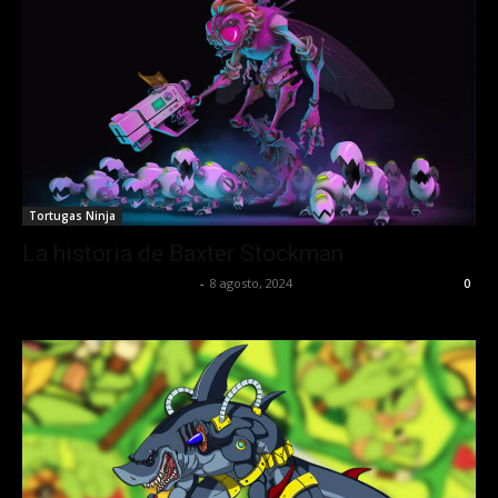
Tortugas Ninja
La historia de Baxter Stockman
juansguzman@gmail.com
-
8 agosto, 2024
0